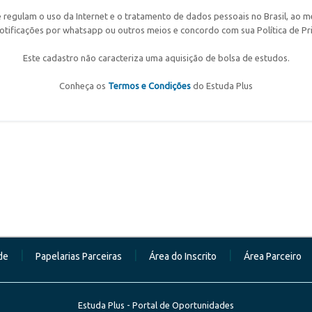
 regulam o uso da Internet e o tratamento de dados pessoais no Brasil, ao me
notificações por whatsapp ou outros meios e concordo com sua Política de Pr
Este cadastro não caracteriza uma aquisição de bolsa de estudos.
Conheça os
Termos e Condições
do Estuda Plus
|
|
|
de
Papelarias Parceiras
Área do Inscrito
Área Parceiro
Estuda Plus - Portal de Oportunidades