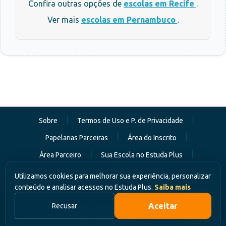
Confira outras opções de
escolas em Recife
.
Ver mais
escolas em Pernambuco
.
|
|
Sobre
Termos de Uso e P. de Privacidade
|
|
Papelarias Parceiras
Área do Inscrito
|
|
Área Parceiro
Sua Escola no Estuda Plus
Contato
Utilizamos cookies para melhorar sua experiência, personalizar
conteúdo e analisar acessos no Estuda Plus.
Saiba mais
Aceitar
Recusar
Estuda Plus - Portal de Oportunidades
CNPJ: 57.509.489/0001-49